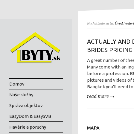
Nachádzate sa tu:
Úvod
/
enter
ACTUALLY AND 
BRIDES PRICING
A great number of these
Many come with an ing
before a profession. B
pictures and videos of
Domov
Bangkok you’ll need to 
Naše služby
read more →
Správa objektov
EasyDom & EasySVB
Havárie a poruchy
MAPA