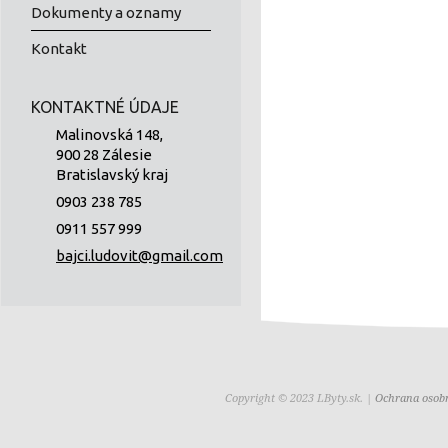
Dokumenty a oznamy
Kontakt
KONTAKTNÉ ÚDAJE
Malinovská 148,
900 28 Zálesie
Bratislavský kraj
0903 238 785
0911 557 999
bajci.ludovit@gmail.com
Copyright © 2023 LByty.sk. |
Ochrana osob