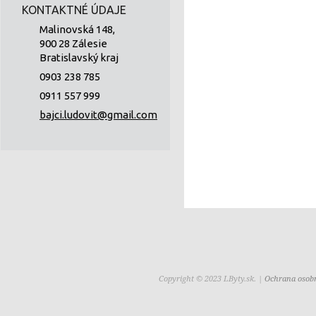
KONTAKTNÉ ÚDAJE
Malinovská 148,
900 28 Zálesie
Bratislavský kraj
0903 238 785
0911 557 999
bajci.ludovit@gmail.com
Copyright © 2023 LByty.sk. |
Ochrana osob