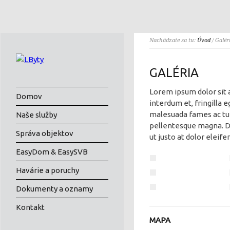
Nachádzate sa tu:
Úvod
/ Galér
GALÉRIA
Lorem ipsum dolor sit a
Domov
interdum et, fringilla 
malesuada fames ac tur
Naše služby
pellentesque magna. Do
Správa objektov
ut justo at dolor eleif
EasyDom & EasySVB
Havárie a poruchy
Dokumenty a oznamy
Kontakt
MAPA