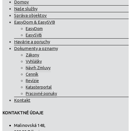
Domov
Naše služby
Správa objektov
EasyDom & EasySVB
EasyDom
EasySVB
Havárie a poruchy
Dokumenty a oznamy
Zákony
Vyhlášky
Návrh Zmluvy
Cenník
Revízie
Katasterportal
Pracovné ponuky
Kontakt
KONTAKTNÉ ÚDAJE
Malinovská 148,